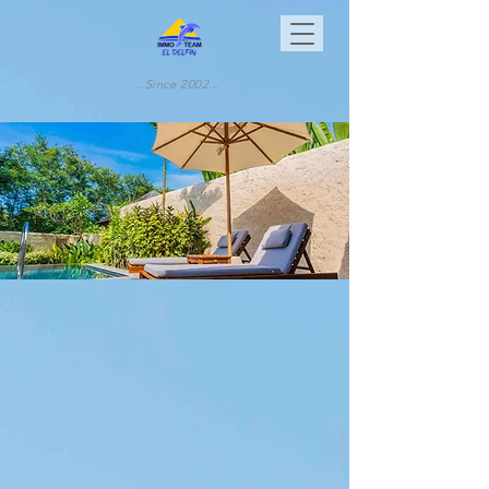
...Since 2002...