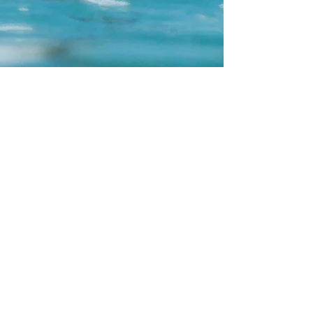
IMMOTEAM EL DELFIN SL
Avenida Bélgica 1 – Roche
11149 Conil de la Frontera, Cadiz (Spain)
Pho.
+34 661 86 57 64
|