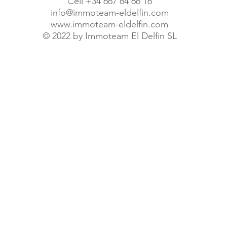
Cell +34 667 64 66 16
info@immoteam-eldelfin.com
www.immoteam-eldelfin.com
©
2022 by Immoteam El Delfin SL
© Immoteam El Delfin S.L.