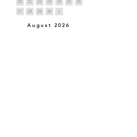
20
21
22
23
24
25
26
27
28
29
30
1
August 2026
DO
LUN
MA
MIER
JUE
VIE
SAB
M
R
1
2
3
4
5
6
7
8
9
10
11
12
13
14
15
16
17
18
19
20
21
22
23
24
25
26
27
28
29
30
31
October 2026
DO
LUN
MA
MIER
JUE
VIE
SAB
M
R