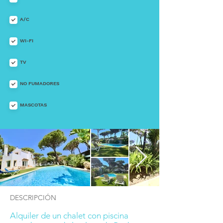
A/C
WI-FI
TV
NO FUMADORES
MASCOTAS
DESCRIPCIÓN
Alquiler de un chalet con piscina