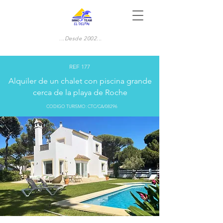
...Desde 2002...
REF 177
Alquiler de un chalet con piscina grande
cerca de la playa de Roche
CODIGO TURISMO: CTC/CA/08296