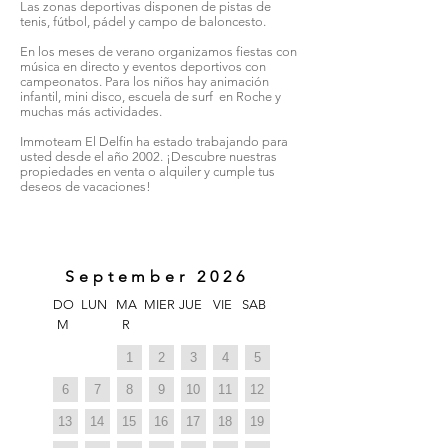
Las zonas deportivas disponen de pistas de
tenis, fútbol, pádel y campo de baloncesto.
En los meses de verano organizamos fiestas con
música en directo y eventos deportivos con
campeonatos. Para los niños hay animación
infantil, mini disco, escuela de surf en Roche y
muchas más actividades.
Immoteam El Delfin ha estado trabajando para
usted desde el año 2002. ¡Descubre nuestras
propiedades en venta o alquiler y cumple tus
deseos de vacaciones!
September 2026
DO
LUN
MA
MIER
JUE
VIE
SAB
M
R
1
2
3
4
5
6
7
8
9
10
11
12
13
14
15
16
17
18
19