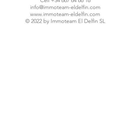
Cell +34 667 64 66 16
info@immoteam-eldelfin.com
www.immoteam-eldelfin.com
©
2022 by Immoteam El Delfin SL
© Immoteam El Delfin S.L.