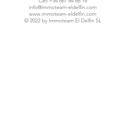
Cell +34 667 64 66 16
info@immoteam-eldelfin.com
www.immoteam-eldelfin.com
©
2022 by Immoteam El Delfin SL
© Immoteam El Delfin S.L.